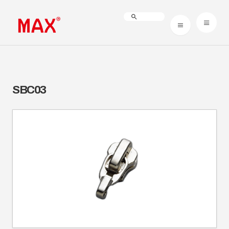
SBC03