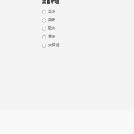
銷售市場
亞洲
美洲
歐洲
非洲
大洋洲