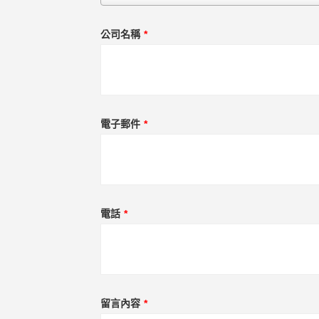
公司名稱
*
電子郵件
*
電話
*
留言內容
*