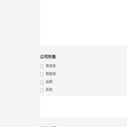
公司形態
貿易商
製造商
品牌
其他