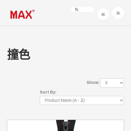
撞色
Show:
Sort By: