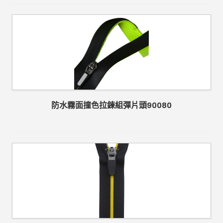
防水霧面撞色拉鍊組彈片頭90080