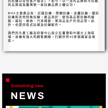
的拉鍊以符合客戶需求」。如今，以一流的品牌和可信賴
的品質成為臺灣第一家拉鍊品牌上櫃公司。
MAX主要產品有：尼龍拉鍊、塑鋼拉鍊、金屬拉鍊、隱形
拉鍊和其他特殊拉鍊，產品用於：使用高品質拉鍊的服
裝、箱包、傢俱、汽車椅套、軍用品及戶外用品等。此
外，也提供各式拉頭及拉鍊配件。
我們的生產工廠及研發中心設立在臺灣和中國大上海區
域，並擁有強大的銷售網絡，行銷世界40多個國家及地
區。
Something new
N E W S